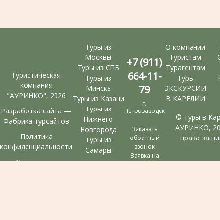
Туры из
О компании
Москвы
Туристам
+7 (911)
Туры из СПБ
Турагентам
664-11-
Туристическая
Туры из
Туры
компания
79
Минска
ЭКСКУРСИИ
"АУРИНКО", 2026
Туры из Казани
В КАРЕЛИИ
г.
Туры из
Разработка сайта —
Петрозаводск
© Туры в Ка
Нижнего
Фабрика турсайтов
АУРИНКО, 20
Новгорода
Заказать
Политика
права защи
обратный
Туры из
конфиденциальности
звонок
Самары
Заявка на
Согласие на
подбор тура
Мы в реестре
обработку
туроператоров
конфиденциальных
ООО “Ауринко”
данных
РТО 025934