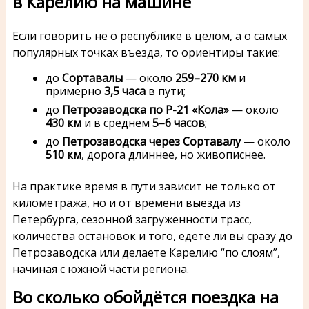
в Карелию на машине
Если говорить не о республике в целом, а о самых
популярных точках въезда, то ориентиры такие:
до
Сортавалы
— около
259–270 км
и
примерно
3,5 часа
в пути;
до
Петрозаводска по Р-21 «Кола»
— около
430 км
и в среднем
5–6 часов
;
до
Петрозаводска через Сортавалу
— около
510 км
, дорога длиннее, но живописнее.
На практике время в пути зависит не только от
километража, но и от времени выезда из
Петербурга, сезонной загруженности трасс,
количества остановок и того, едете ли вы сразу до
Петрозаводска или делаете Карелию “по слоям”,
начиная с южной части региона.
Во сколько обойдётся поездка на