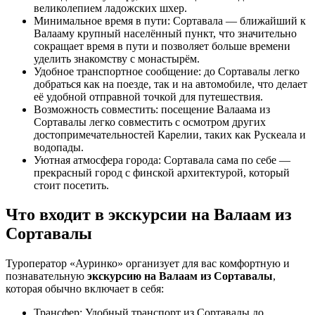
великолепием ладожских шхер.
Минимальное время в пути: Сортавала — ближайший к
Валааму крупный населённый пункт, что значительно
сокращает время в пути и позволяет больше времени
уделить знакомству с монастырём.
Удобное транспортное сообщение: до Сортавалы легко
добраться как на поезде, так и на автомобиле, что делает
её удобной отправной точкой для путешествия.
Возможность совместить: посещение Валаама из
Сортавалы легко совместить с осмотром других
достопримечательностей Карелии, таких как Рускеала и
водопады.
Уютная атмосфера города: Сортавала сама по себе —
прекрасный город с финской архитектурой, который
стоит посетить.
Что входит в экскурсии на Валаам из
Сортавалы
Туроператор «Ауринко» организует для вас комфортную и
познавательную
экскурсию на Валаам из Сортавалы
,
которая обычно включает в себя:
Трансфер: Удобный транспорт из Сортавалы до