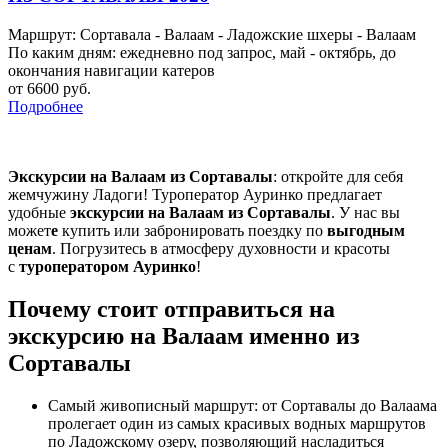
Маршрут: Сортавала - Валаам - Ладожские шхеры - Валаам
По каким дням: ежедневно под запрос, май - октябрь, до
окончания навигации катеров
от 6600 руб.
Подробнее
Экскурсии на Валаам из Сортавалы
: откройте для себя
жемчужину Ладоги! Туроператор Ауринко предлагает
удобные
экскурсии на Валаам из Сортавалы
. У нас вы
может
е
купить или забронировать поездку по
выгодным
ценам
. Погрузитесь в атмосферу духовности и красоты
с
туроператором Ауринко
!
Почему стоит отправиться на
экскурсию на Валаам именно из
Сортавалы
Самый живописный маршрут: от Сортавалы до Валаама
пролегает один из самых красивых водных маршрутов
по Ладожскому озеру, позволяющий насладиться