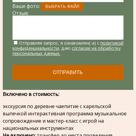
Ваше фото:
ВЫБРАТЬ ФАЙЛ
Отзыв:
Стоимость программы (без трансфера до места
проведения):
Отправляя запрос, я ознакомлен(-а) с
политикой
При группе от 10 человек:
конфиденциальности,
даю
согласие на обработку
персональных данных.
1500 рублей – взрослые 1200 рублей – пенсионеры
1200 рублей – школьный
ОТПРАВИТЬ
При группе до 10 человек стоимость программы
составляет 9000 рублей
Включено в стоимость:
экскурсия по деревне чаепитие с карельской
выпечкой интерактивная программа музыкальное
сопровождение и мастер-класс с игрой на
национальных инструментах
Не включено:
трансфер до места проведения