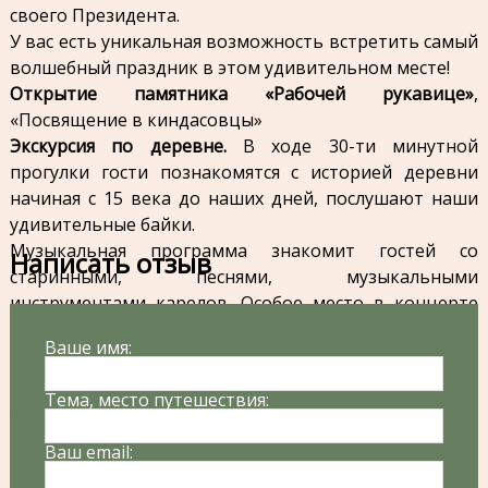
своего Президента.
У вас есть уникальная возможность встретить самый
волшебный праздник в этом удивительном месте!
Открытие памятника «Рабочей рукавице»
,
«Посвящение в киндасовцы»
Экскурсия по деревне.
В ходе 30-ти минутной
прогулки гости познакомятся с историей деревни
начиная с 15 века до наших дней, послушают наши
удивительные байки.
Музыкальная программа знакомит гостей со
Написать отзыв
старинными, песнями, музыкальными
инструментами карелов. Особое место в концерте
занимают пастушьи инструменты. Слова «кантеле»,
Ваше имя:
«торви», «ёйга», «пийрилейки», «йоухикко» станут для
гостей понятными и родными.
Тема, место путешествия:
Ароматный чай из самовара
на шишках с карельской
выпечкой - keitinpiiruat да shipaniekku.
Ваш email:
Возвращение в Петрозаводск.